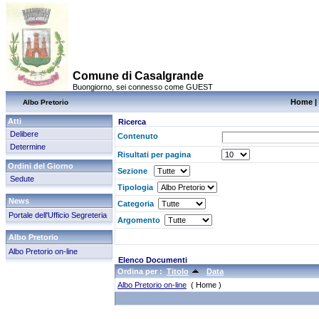
Comune di Casalgrande
Buongiorno, sei connesso come GUEST
Home
|
Albo Pretorio
Atti
Ricerca
Delibere
Contenuto
Determine
Risultati per pagina
Ordini del Giorno
Sezione
Sedute
Tipologia
News
Categoria
Portale dell'Ufficio Segreteria
Argomento
Albo Pretorio
Albo Pretorio on-line
Elenco Documenti
Ordina per :
Titolo
Data
Albo Pretorio on-line
( Home )