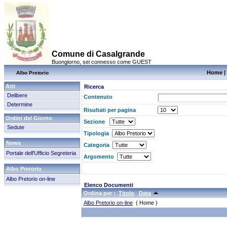
Comune di Casalgrande
Buongiorno, sei connesso come GUEST
Home
|
Albo Pretorio
Atti
Ricerca
Delibere
Contenuto
Determine
Risultati per pagina
Ordini del Giorno
Sezione
Sedute
Tipologia
News
Categoria
Portale dell'Ufficio Segreteria
Argomento
Albo Pretorio
Albo Pretorio on-line
Elenco Documenti
Ordina per :
Titolo
Data
Albo Pretorio on-line
( Home )