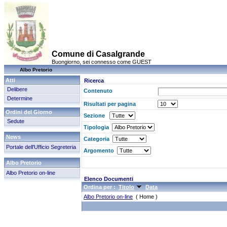
Comune di Casalgrande
Buongiorno, sei connesso come GUEST
Albo Pretorio
Atti
Ricerca
Delibere
Contenuto
Determine
Risultati per pagina
Ordini del Giorno
Sezione
Sedute
Tipologia
News
Categoria
Portale dell'Ufficio Segreteria
Argomento
Albo Pretorio
Albo Pretorio on-line
Elenco Documenti
Ordina per :
Titolo
Data
Albo Pretorio on-line
( Home )