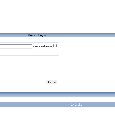
Home
|
Login
cerca nel testo
1 - 1 di 1