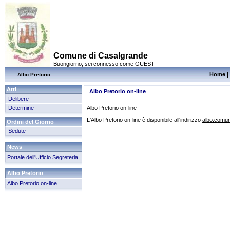
Comune di Casalgrande
Buongiorno, sei connesso come GUEST
Home
|
Albo Pretorio
Atti
Albo Pretorio on-line
Delibere
Determine
Albo Pretorio on-line
L'Albo Pretorio on-line è disponibile all'indirizzo
albo.comun
Ordini del Giorno
Sedute
News
Portale dell'Ufficio Segreteria
Albo Pretorio
Albo Pretorio on-line