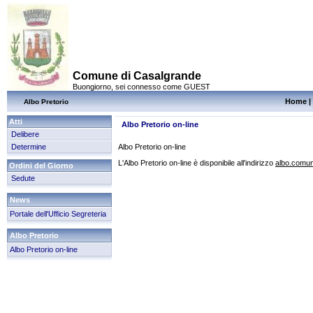
Comune di Casalgrande
Buongiorno, sei connesso come GUEST
Home
|
Albo Pretorio
Atti
Albo Pretorio on-line
Delibere
Determine
Albo Pretorio on-line
L'Albo Pretorio on-line è disponibile all'indirizzo
albo.comun
Ordini del Giorno
Sedute
News
Portale dell'Ufficio Segreteria
Albo Pretorio
Albo Pretorio on-line